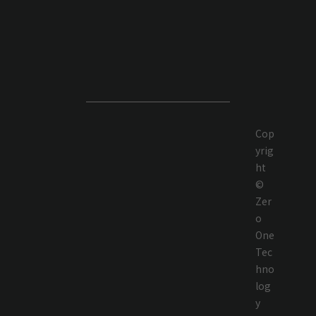
Cop
yrig
ht
©
Zer
o
One
Tec
hno
log
y