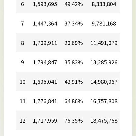
6
1,593,695
49.42%
8,333,804
20.
7
1,447,364
37.34%
9,781,168
23.
8
1,709,911
20.69%
11,491,079
22.
9
1,794,847
35.82%
13,285,926
24.
10
1,695,041
42.91%
14,980,967
26.
11
1,776,841
64.86%
16,757,808
29.
12
1,717,959
76.35%
18,475,768
32.