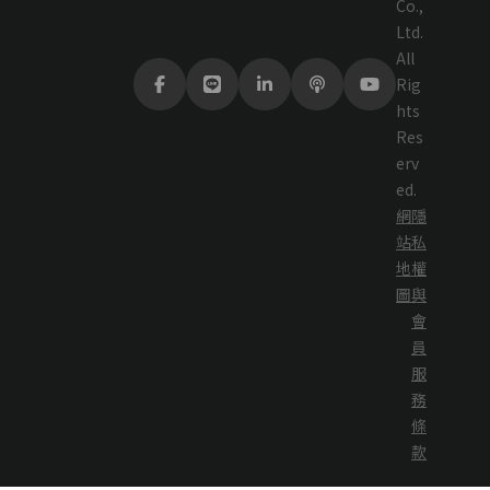
Co.,
Ltd.
All
Rig
hts
Res
erv
ed.
網
隱
站
私
地
權
圖
與
會
員
服
務
條
款