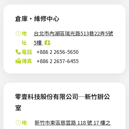
倉庫・維修中心
地
台北市內湖區瑞光路513巷22弄5號
址
5樓
電話
+886 2 2656-5650
傳真
+886 2 2657-6455
零壹科技股份有限公司─新竹辦公
室
地
新竹巿東區慈雲路 118 號 17 樓之