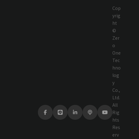
Cop
yrig
ht
©
Zer
o
One
Tec
hno
log
y
Co.,
Ltd.
All
Rig
hts
Res
erv