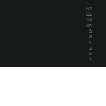
ed.
網
隱
站
私
地
權
圖
與
會
員
服
務
條
款