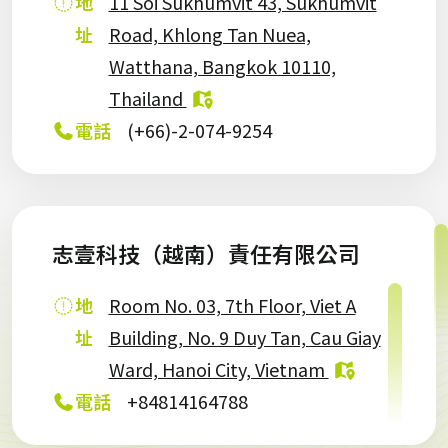
地
11 Soi Sukhumvit 43, Sukhumvit
址
Road, Khlong Tan Nuea,
Watthana, Bangkok 10110,
Thailand
電話
(+66)-2-074-9254
志壹科技（越南）責任有限公司
地
Room No. 03, 7th Floor, Viet A
址
Building, No. 9 Duy Tan, Cau Giay
Ward, Hanoi City, Vietnam
電話
+84814164788