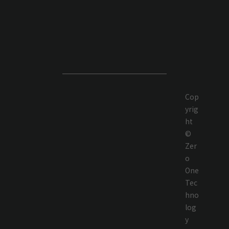
Cop
yrig
ht
©
Zer
o
One
Tec
hno
log
y