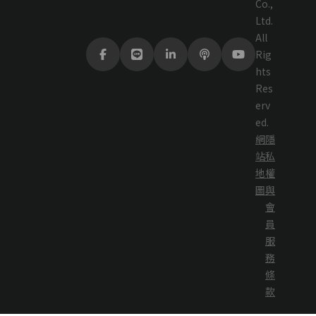
Co.,
Ltd.
All
Rig
hts
Res
erv
ed.
網
隱
站
私
地
權
圖
與
會
員
服
務
條
款