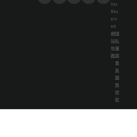
hts
Res
erv
ed.
網
隱
站
私
地
權
圖
與
會
員
服
務
條
款