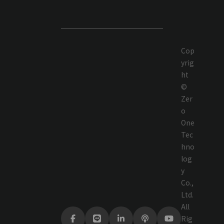
Cop
yrig
ht
©
Zer
o
One
Tec
hno
log
y
Co.,
Ltd.
All
Rig