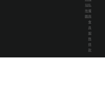
站
私
地
權
圖
與
會
員
服
務
條
款