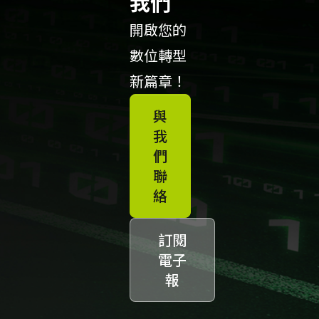
我們
開啟您的
數位轉型
新篇章！
與
我
們
聯
絡
訂閱
電子
報