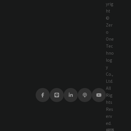
yrig
ht
©
Zer
o
One
Tec
hno
log
y
Co.,
Ltd.
All
Rig
hts
Res
erv
ed.
網
隱