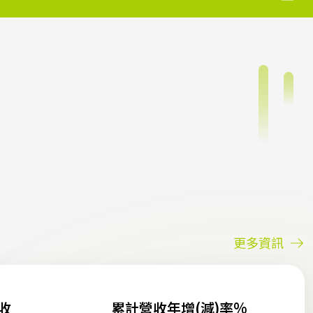
更多資訊
收
累計營收年增(減)率%