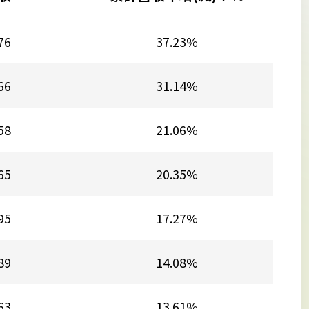
76
37.23%
66
31.14%
58
21.06%
65
20.35%
95
17.27%
89
14.08%
63
13.61%