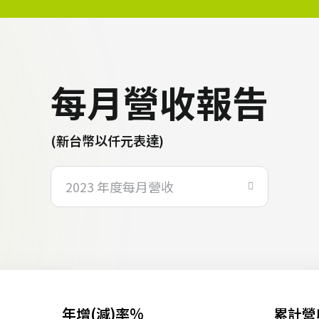
每月營收報告
(新台幣以仟元表達)
2023 年度每月營收
年增(減)率%
累計營