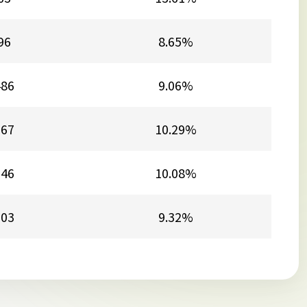
96
8.65%
486
9.06%
567
10.29%
346
10.08%
503
9.32%