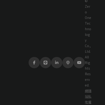
©
Zer
o
One
Tec
hno
log
y
Co.,
Ltd.
All
Rig
hts
Res
erv
ed.
網
隱
站
私
地
權