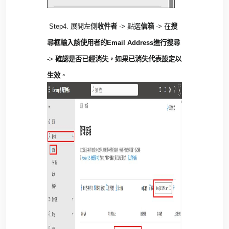
Step4.
展開左側
收件者
->
點選
信箱
->
在
搜
尋框輸入該使用者的
Email Address
進行搜尋
->
確認是否已經消失
，
如果已消失代表設定以
生效
。