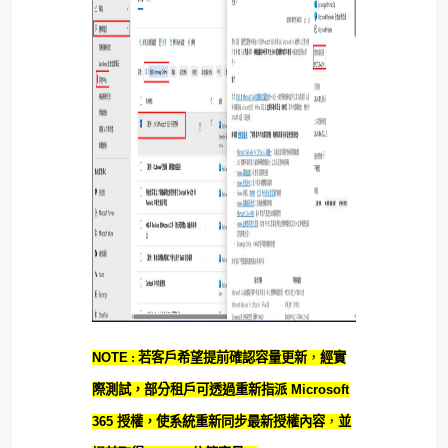
NOTE
:
若客戶希望提前確認容量更新
，
經實
際測試，
部分租戶可透過重新指派
Microsoft
365
授權
，
使系統重新同步最新授權內容
，
並