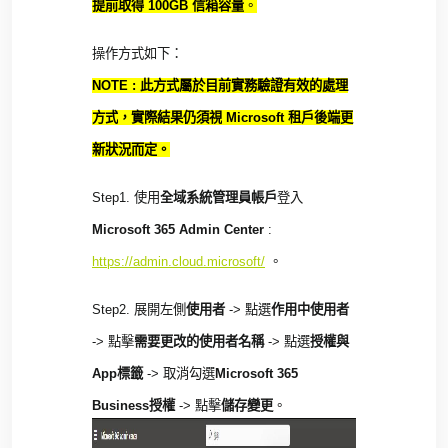
提前取得
100GB
信箱容量
。
操作方式如下：
NOTE :
此方式屬於目前實務驗證有效的處理
方式
，
實際結果仍須視
Microsoft
租戶後端更
新狀況而定
。
Step1.
使用
全域系統管理員帳戶
登入
Microsoft 365 Admin Center
:
https://admin.cloud.microsoft/
。
Step2.
展開左側
使用者
->
點選
作用中使用者
->
點擊
需要更改的使用者名稱
->
點選
授權與
App
標籤
->
取消勾選
Microsoft 365
Business
授權
->
點擊
儲存變更
。