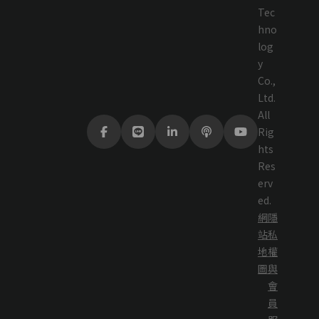
Tec
hno
log
y
Co.,
Ltd.
All
Rig
hts
Res
erv
ed.
網
隱
站
私
地
權
圖
與
會
員