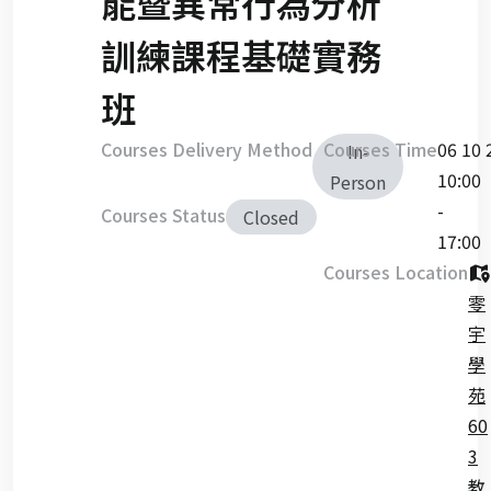
能暨異常行為分析
訓練課程基礎實務
班
Courses Delivery Method
Courses Time
06 10 
In-
10:00
Person
-
Courses Status
Closed
17:00
Courses Location
零
宇
學
苑
60
3
教