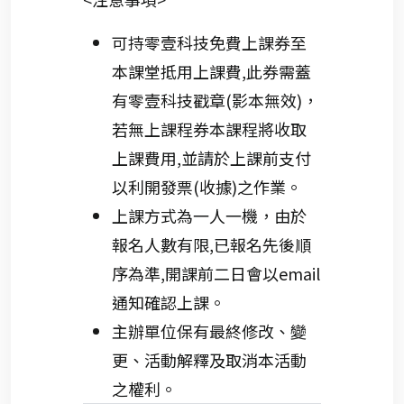
可持零壹科技免費上課券至
本課堂抵用上課費,此券需蓋
有零壹科技戳章(影本無效)，
若無上課程券本課程將收取
上課費用,並請於上課前支付
以利開發票(收據)之作業。
上課方式為一人一機，由於
報名人數有限,已報名先後順
序為準,開課前二日會以email
通知確認上課。
主辦單位保有最終修改、變
更、活動解釋及取消本活動
之權利。