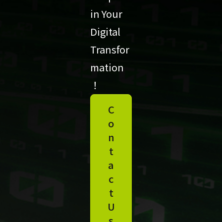
in Your
Digital
Transfor
mation
！
C
o
n
t
a
c
t
U
s