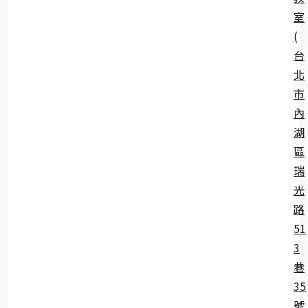
室
(
台
北
市
內
湖
區
瑞
光
路
51
3
巷
35
號