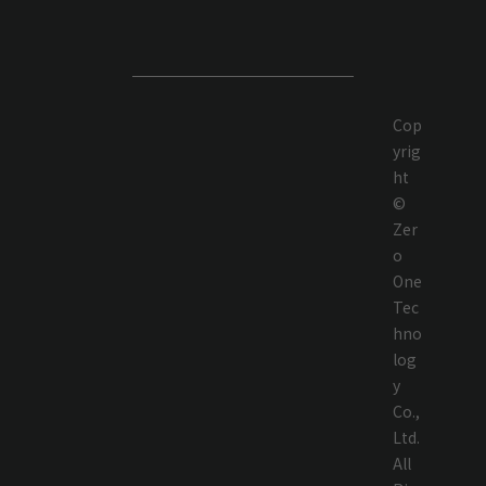
Cop
yrig
ht
©
Zer
o
One
Tec
hno
log
y
Co.,
Ltd.
All