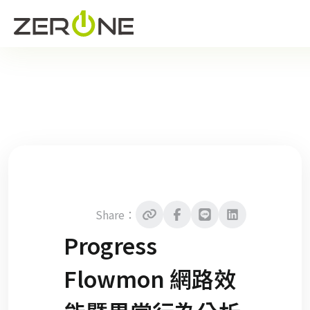
Share：
Progress
Flowmon 網路效