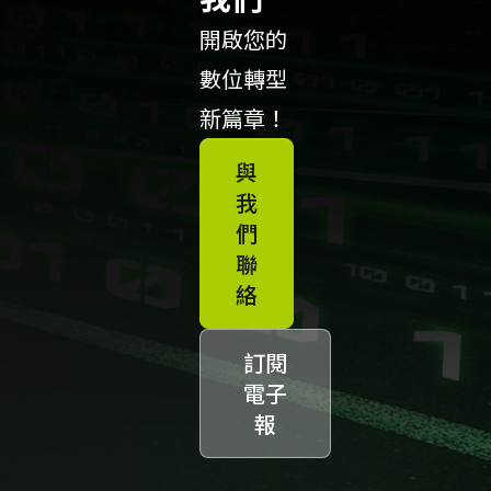
開啟您的
數位轉型
新篇章！
與
我
們
聯
絡
訂閱
電子
報