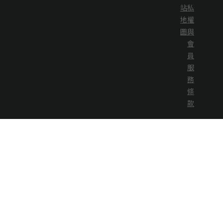
站
私
地
權
圖
與
會
員
服
務
條
款