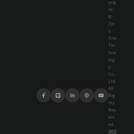
yrig
ht
©
Zer
o
One
Tec
hno
log
y
Co.,
Ltd.
All
Rig
hts
Res
erv
ed.
網
隱