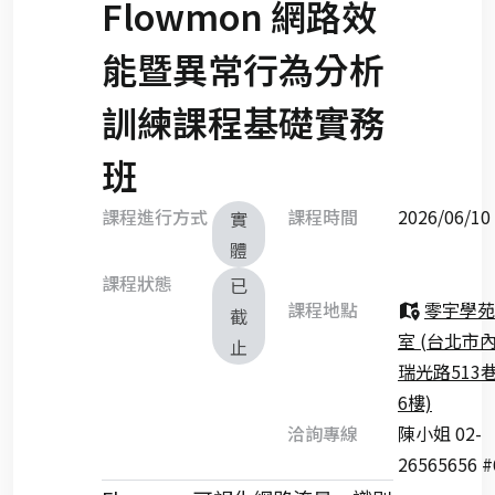
Flowmon 網路效
能暨異常行為分析
訓練課程基礎實務
班
課程進行方式
課程時間
2026/06/
實
體
課程狀態
已
課程地點
零宇學苑
截
室 (台北市
止
瑞光路513巷
6樓)
洽詢專線
陳小姐 02-
26565656 #