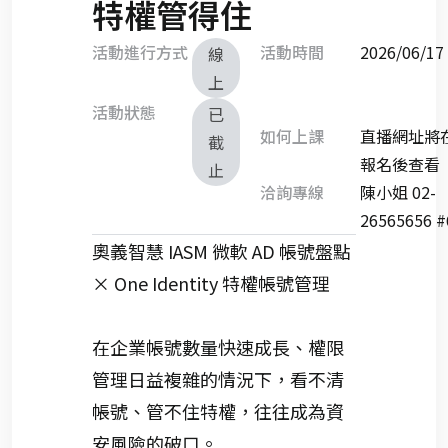
特權管得住
活動進行方式
活動時間
2026/06/
線
上
活動狀態
已
如何上課
直播網址將
截
報名後查看
止
洽詢專線
陳小姐 02-
26565656 #
奧義智慧
IASM 微軟 AD 帳號盤點
×
One Identity
特權帳號管理
在企業帳號數量快速成長、權限
管理日益複雜的情況下，看不清
帳號、管不住特權，往往成為資
安風險的破口。