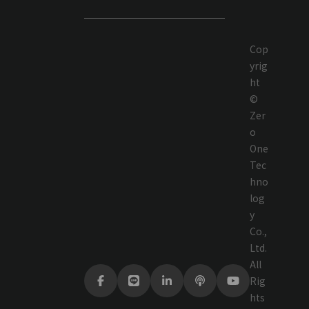
Cop
yrig
ht
©
Zer
o
One
Tec
hno
log
y
Co.,
Ltd.
All
Rig
hts