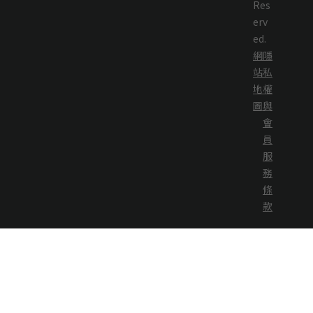
Res
erv
ed.
網
隱
站
私
地
權
圖
與
會
員
服
務
條
款