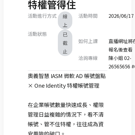
特權管得住
活動進行方式
活動時間
2026/06/
線
上
活動狀態
已
如何上課
直播網址將
截
報名後查看
止
洽詢專線
陳小姐 02-
26565656 #
奧義智慧
IASM 微軟 AD 帳號盤點
×
One Identity
特權帳號管理
在企業帳號數量快速成長、權限
管理日益複雜的情況下，看不清
帳號、管不住特權，往往成為資
安風險的破口。