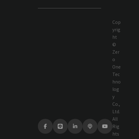
Cop
yrig
ht
©
Zer
o
One
Tec
hno
log
y
Co.,
Ltd.
All
Rig
hts