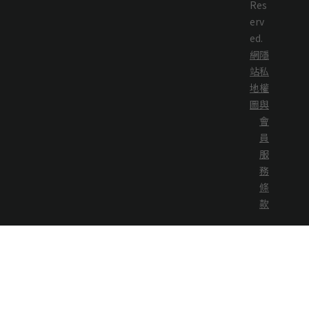
Res
erv
ed.
網
隱
站
私
地
權
圖
與
會
員
服
務
條
款