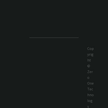
Cop
yrig
ht
©
Zer
o
One
Tec
hno
log
y