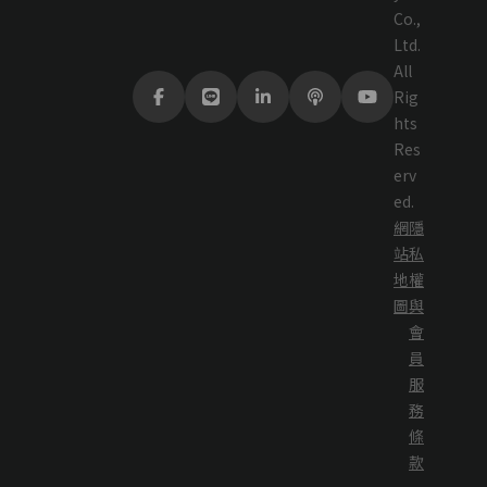
Co.,
Ltd.
All
Rig
hts
Res
erv
ed.
網
隱
站
私
地
權
圖
與
會
員
服
務
條
款