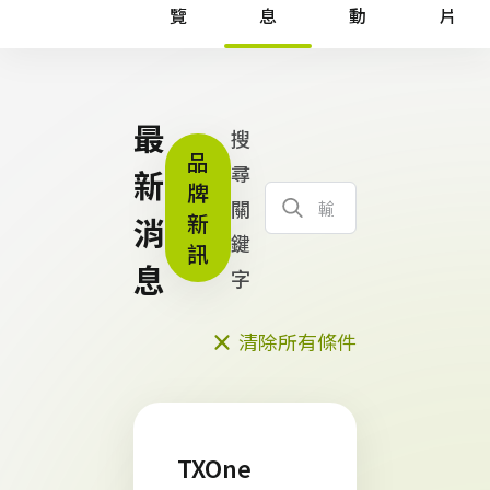
覽
息
動
片
最
搜
品
尋
新
牌
關
新
消
鍵
訊
息
字
清除所有條件
TXOne