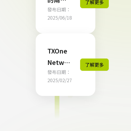
了解更多
入突破
發布日期：
難：為
性的智
2025/06/18
何老化
慧漏洞
系統仍
緩解功
困擾歐
TXOne
能
洲工業
Networ
了解更多
網路安
發布日期：
ks 安全
全
2025/02/27
平台
SageO
ne榮獲
兩項頂
尖資安