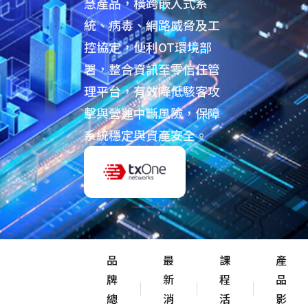
慧產品，橫跨嵌入式系
統、病毒、網路威脅及工
控協定，便利OT環境部
署，整合資訊至零信任管
理平台，有效降低駭客攻
擊與營運中斷風險，保障
系統穩定與資產安全。
品
最
課
產
牌
新
程
品
總
消
活
影