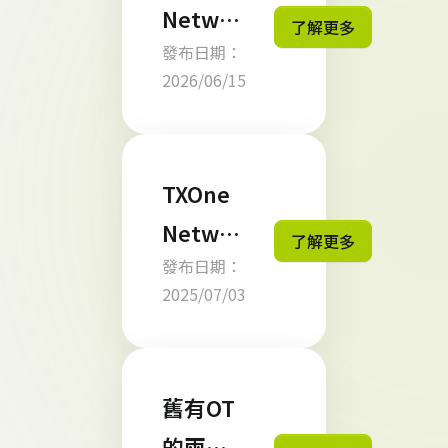
Networ
了解更多
發布日期：
ks推出
2026/06/15
Sennin
產品線
從OT風
TXOne
險評估
Networ
了解更多
走向營
發布日期：
ks 在新
運防護
2025/07/03
版
TXOne
SageO
舊有OT
ne 中引
的兩