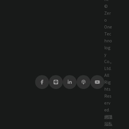
©
Zer
o
One
Tec
hno
log
y
Co.,
Ltd.
All
Rig
hts
Res
erv
ed.
網
隱
站
私