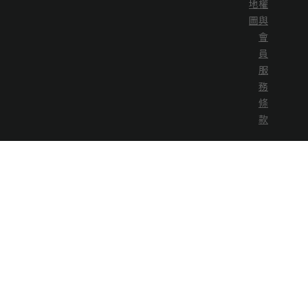
地
權
圖
與
會
員
服
務
條
款