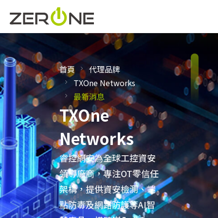
首頁
代理品牌
TXOne Networks
最新消息
TXOne
Networks
睿控網安為全球工控資安
領導廠商，專注OT零信任
架構，提供資安檢測、端
點防毒及網路防護等AI智