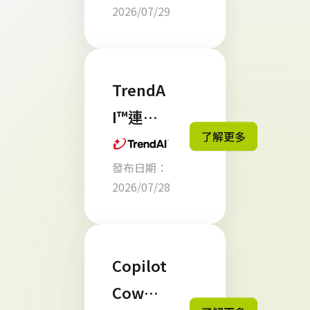
2026/07/29
FY26
CSP 區
域貢獻
TrendA
獎 肯定
I™連續
了解更多
第四年
發布日期：
於
2026/07/28
Omdia
《2026
年全球
Copilot
網路資
Cowor
安領導