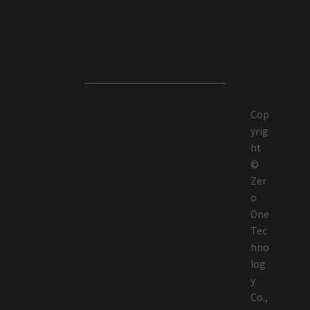
Cop
yrig
ht
©
Zer
o
One
Tec
hno
log
y
Co.,