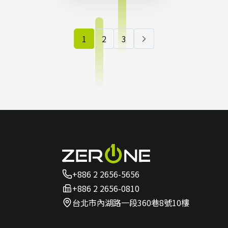
掌握影
像未來
1
2
3
的關鍵
洞察
+886 2 2656-5656
+886 2 2656-0810
台北市內湖路一段360巷8號10樓