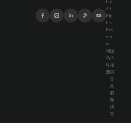
Ltd.
All
Rig
hts
Res
erv
ed.
網
隱
站
私
地
權
圖
與
會
員
服
務
條
款