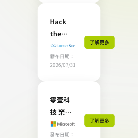
入前必
懂的 4
Hack
個重點
the
了解更多
CRA：
發布日期：
如何用
2026/07/31
有限預
算完成
CRA 自
零壹科
我認證
技 榮獲
了解更多
Micros
發布日期：
oft