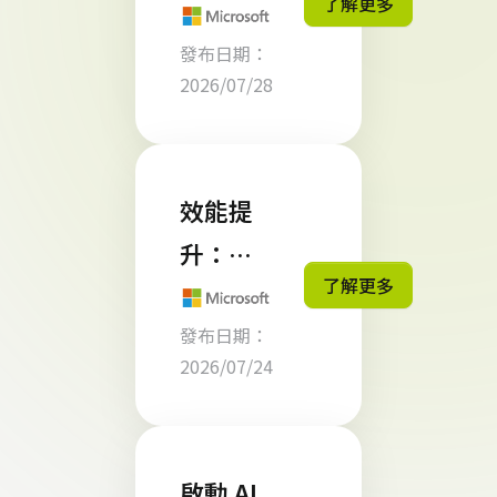
了解更多
k 是什
力矩
發布日期：
麼？ 從
陣》中
2026/07/28
AI
榮獲
Agent
「Cha
到 AI 同
mpion
效能提
事，企
領導
升：直
業工作
了解更多
者」殊
接在
流程正
榮
發布日期：
Visual
式進入
2026/07/24
Studio
自動化
Code
新階段
中最佳
啟動 AI