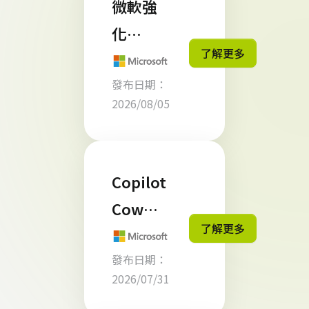
微軟強
化
了解更多
Micros
發布日期：
oft 365
2026/08/05
Busine
ss 授權
管理 企
Copilot
業應留
Cowor
意 300
了解更多
k 怎麼
席位上
發布日期：
計費？
限規範
2026/07/31
企業導