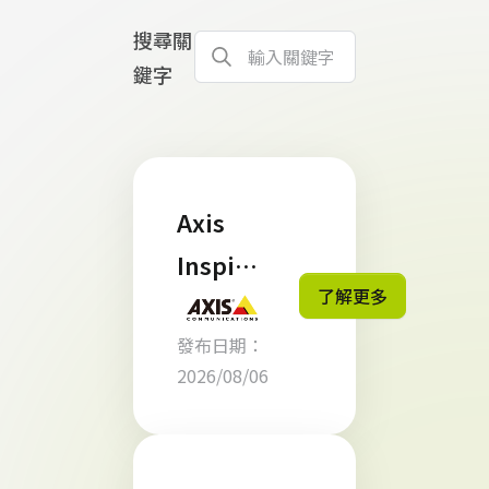
搜尋關
鍵字
Axis
Inspire
了解更多
s - 洞察
發布日期：
未見：
2026/08/06
新世代
AI 智慧
安防