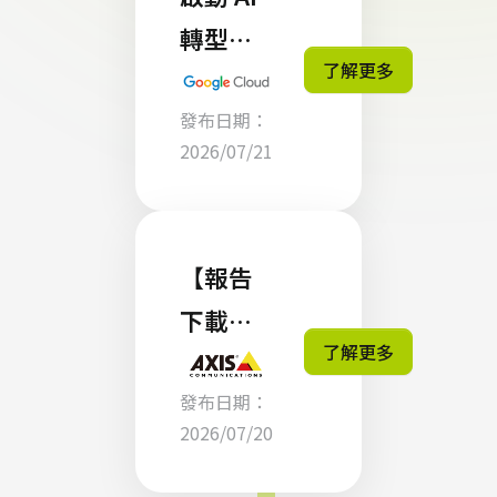
化
轉型！
Azure
了解更多
零壹科
上的
發布日期：
技攜手
Postgr
2026/07/21
Google
eSQL
Cloud
，打造
【報告
企業專
下載】
屬的 AI
了解更多
The
智慧引
發布日期：
Intellig
擎
2026/07/20
ent
Edge: