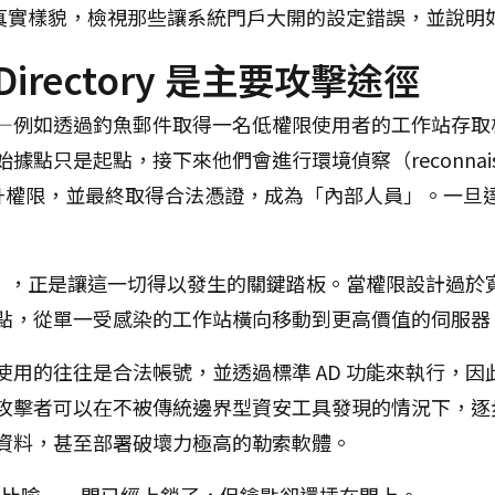
擊的真實樣貌，檢視那些讓系統門戶大開的設定錯誤，並說
 Directory 是主要攻擊途徑
—例如透過釣魚郵件取得一名低權限使用者的工作站存取
只是起點，接下來他們會進行環境偵察（reconnaissan
架構、提升權限，並最終取得合法憑證，成為「內部人員」。一
錯誤」，正是讓這一切得以發生的關鍵踏板。當權限設計過
點，從單一受感染的工作站橫向移動到更高價值的伺服器
使用的往往是合法帳號，並透過標準 AD 功能來執行，
攻擊者可以在不被傳統邊界型資安工具發現的情況下，逐
資料，甚至部署破壞力極高的勒索軟體。
經典比喻——門已經上鎖了，但鑰匙卻還插在門上。