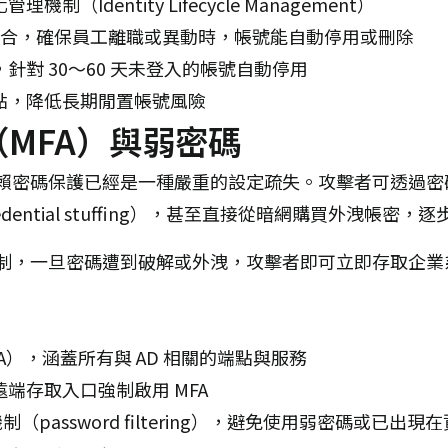
（Identity Lifecycle Management）
 直接整合，確保員工離職或異動時，帳號能自動停用或刪除
針對 30～60 天未登入的帳號自動停用
點，降低長期閒置帳號風險
MFA）與弱密碼
密碼保護已經是一種嚴重的設定疏失。攻擊者可透過密碼噴灑
redential stuffing），甚至直接從暗網購買外洩帳
制，一旦密碼遭到破解或外洩，攻擊者即可立即存取企業
A），涵蓋所有與 AD 相關的端點與服務
端存取入口強制啟用 MFA
制（password filtering），避免使用弱密碼或已