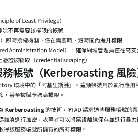
 of Least Privilege）
移除不再需要該權限的帳號
me（JIT）即時授權機制，僅在需要時、短時間內提升權限
ed Administration Model），確保網域管理員
竊取（credential scraping）
帳號（Kerberoasting 風
 Directory 環境中的「阿基里斯腱」。這類帳號用於執行
換，甚至被賦予過高權限。
為
Kerberoasting
的技術，向 AD 請求這些服務帳號的票證（s
碼雜湊進行加密，攻擊者可以將票證離線保存並進行暴力
取得該服務帳號所擁有的所有權限。