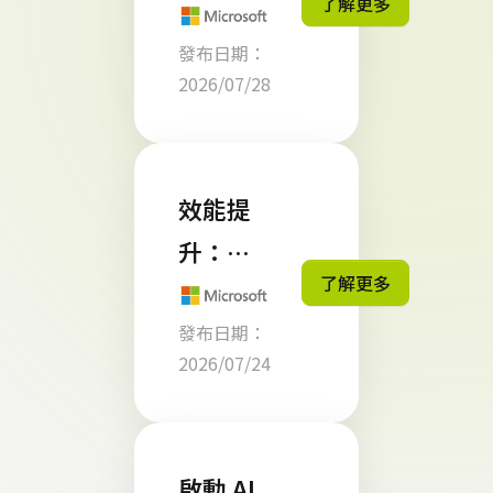
了解更多
k 是什
力矩
發布日期：
麼？ 從
陣》中
2026/07/28
AI
榮獲
Agent
「Cha
到 AI 同
mpion
效能提
事，企
領導
升：直
業工作
了解更多
者」殊
接在
流程正
榮
發布日期：
Visual
式進入
2026/07/24
Studio
自動化
Code
新階段
中最佳
啟動 AI