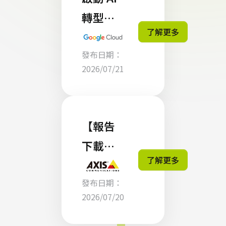
化
轉型！
Azure
了解更多
零壹科
上的
發布日期：
技攜手
Postgr
2026/07/21
Google
eSQL
Cloud
，打造
【報告
企業專
下載】
屬的 AI
了解更多
The
智慧引
發布日期：
Intellig
擎
2026/07/20
ent
Edge: