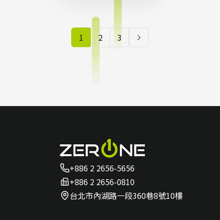
掌握影
像未來
1
2
3
的關鍵
洞察
+886 2 2656-5656
+886 2 2656-0810
台北市內湖路一段360巷8號10樓