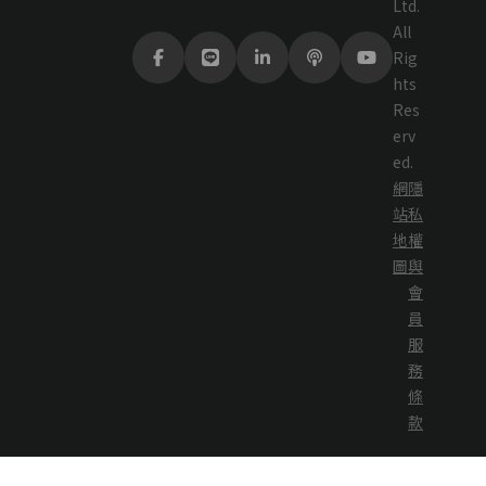
Ltd.
All
Rig
hts
Res
erv
ed.
網
隱
站
私
地
權
圖
與
會
員
服
務
條
款