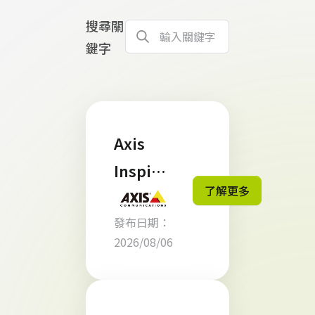
搜尋關
鍵字
Axis
Inspire
了解更多
s - 洞察
發布日期：
未見：
2026/08/06
新世代
AI 智慧
安防