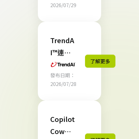
2026/07/29
FY26
CSP 區
域貢獻
TrendA
獎 肯定
I™連續
了解更多
第四年
發布日期：
於
2026/07/28
Omdia
《2026
年全球
Copilot
網路資
Cowor
安領導