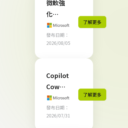
微軟強
化
了解更多
Micros
發布日期：
oft 365
2026/08/05
Busine
ss 授權
管理 企
Copilot
業應留
Cowor
意 300
了解更多
k 怎麼
席位上
發布日期：
計費？
限規範
2026/07/31
企業導