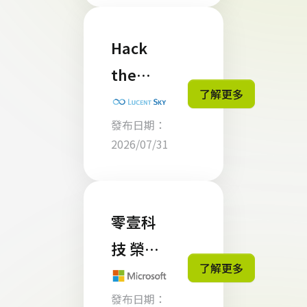
入前必
懂的 4
Hack
個重點
the
了解更多
CRA：
發布日期：
如何用
2026/07/31
有限預
算完成
CRA 自
零壹科
我認證
技 榮獲
了解更多
Micros
發布日期：
oft