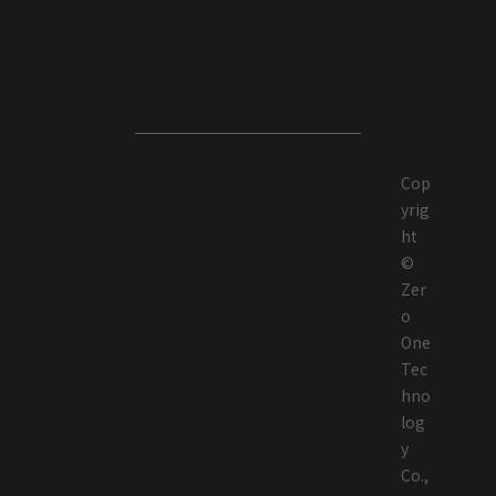
Cop
yrig
ht
©
Zer
o
One
Tec
hno
log
y
Co.,