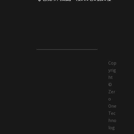
Cop
yrig
ht
©
Zer
o
One
Tec
hno
log