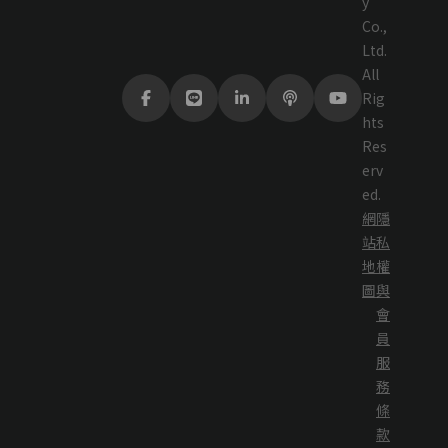
y
Co.,
Ltd.
All
Rig
hts
Res
erv
ed.
網
隱
站
私
地
權
圖
與
會
員
服
務
條
款