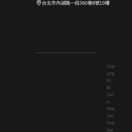
台北市內湖路一段360巷8號10樓
Cop
yrig
ht
©
Zer
o
One
Tec
hno
log