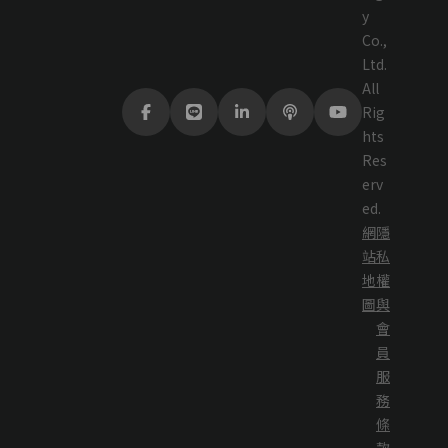
y
Co.,
Ltd.
All
Rig
hts
Res
erv
ed.
網
隱
站
私
地
權
圖
與
會
員
服
務
條
款