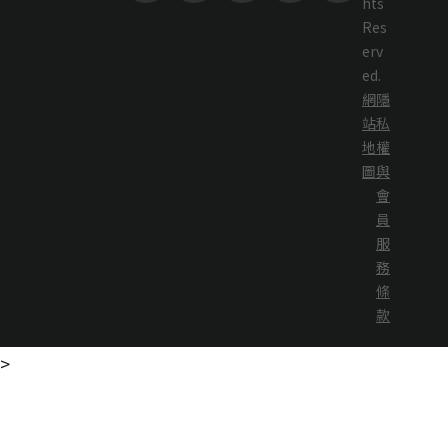
hts
Res
erv
ed.
網
隱
站
私
地
權
圖
與
會
員
服
務
條
款
>