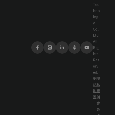
Tec
hno
log
y
Co.,
Ltd.
All
Rig
hts
Res
erv
ed.
網
隱
站
私
地
權
圖
與
會
員