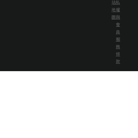
站
私
地
權
圖
與
會
員
服
務
條
款