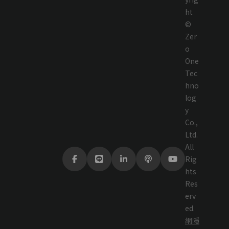
ht
©
Zer
o
One
Tec
hno
log
y
Co.,
Ltd.
All
Rig
hts
Res
erv
ed.
網
隱