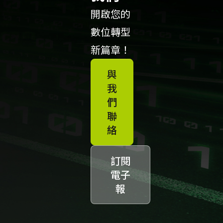
開啟您的
數位轉型
新篇章！
與
我
們
聯
絡
訂閱
電子
報