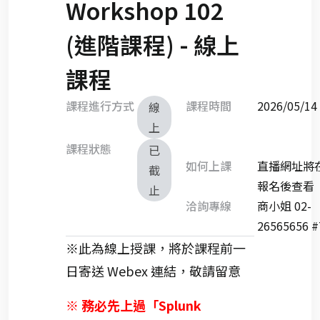
Workshop 102
(進階課程) - 線上
課程
課程進行方式
課程時間
2026/05/
線
上
課程狀態
已
如何上課
直播網址將
截
報名後查看
止
洽詢專線
商小姐 02-
26565656 #
※此為線上授課，將於課程前一
日寄送 Webex 連結，敬請留意
※ 務必先上過「Splunk