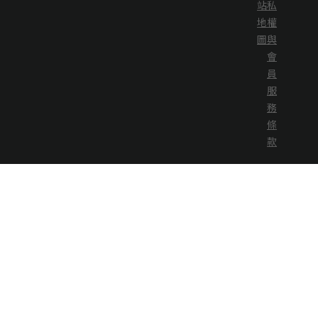
站
私
地
權
圖
與
會
員
服
務
條
款