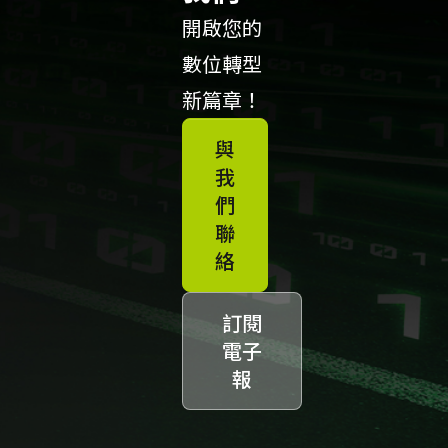
開啟您的
數位轉型
新篇章！
與
我
們
聯
絡
訂閱
電子
報