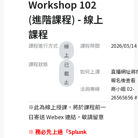
Workshop 102
(進階課程) - 線上
課程
課程進行方式
課程時間
2026/05/
線
上
課程狀態
已
如何上課
直播網址將
截
報名後查看
止
洽詢專線
商小姐 02-
26565656 #
※此為線上授課，將於課程前一
日寄送 Webex 連結，敬請留意
※ 務必先上過「Splunk