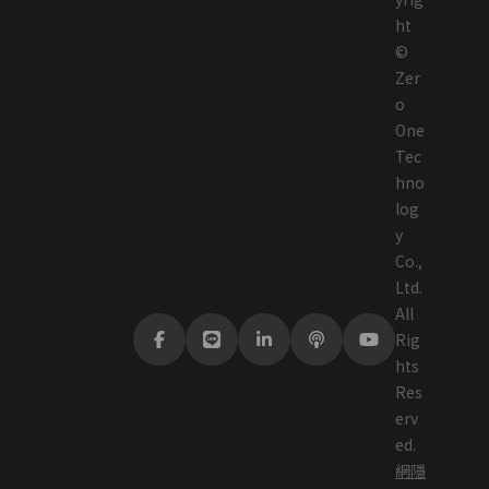
ht
©
Zer
o
One
Tec
hno
log
y
Co.,
Ltd.
All
Rig
hts
Res
erv
ed.
網
隱