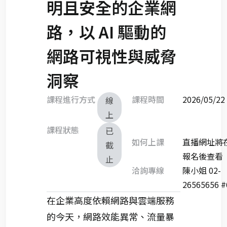
明且安全的企業網
路，以 AI 驅動的
網路可視性與威脅
洞察
課程進行方式
課程時間
2026/05/
線
上
課程狀態
已
如何上課
直播網址將
截
報名後查看
止
洽詢專線
陳小姐 02-
26565656 #
在企業高度依賴網路與雲端服務
的今天，網路效能異常、流量暴