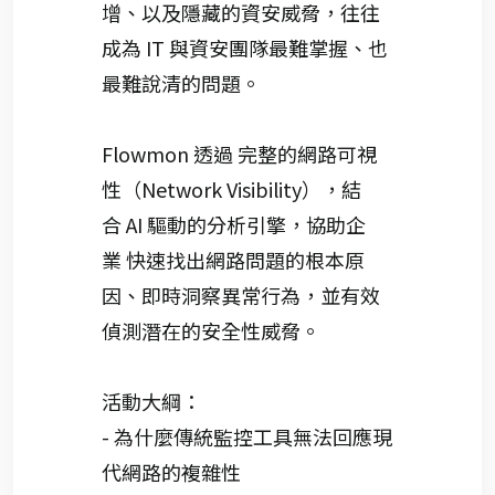
增、以及隱藏
的資安威脅
，往往
成為
IT
與資安團隊
最難掌握、也
最難說清的問題。
Flowmon
透過
完整的網路
可視
性
（
Network Visibility
），結
合
AI
驅動的分析引擎，協助企
業
快速找出網路問題的根本原
因、即時洞察異常行為，並有效
偵測潛在的安全性威脅。
活動大綱
：
- 為什麼傳統監控工具無法回應現
代網路的複雜性