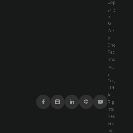
Cop
yrig
ht
©
Zer
o
One
Tec
hno
log
y
Co.,
Ltd.
All
Rig
hts
Res
erv
ed.