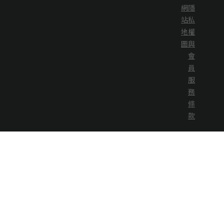
網
隱
站
私
地
權
圖
與
會
員
服
務
條
款