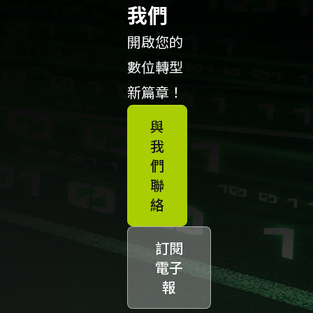
我們
開啟您的
數位轉型
新篇章！
與
我
們
聯
絡
訂閱
電子
報