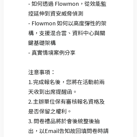
- 如何透過
Flowmon
，從效能監
控延伸
到資安威脅
偵測
-
Flowmon
如何以高度彈性的架
構，支援混合雲、資料中心與關
鍵基礎架構
- 真實情境
案例分享
注意事項：
1.
完成報名後，您將在活動前兩
天收到出席提醒函
。
2.
主辦單位保有審核報名資格及
是否保留之權利
。
3.
問卷禮品將於會後統整後
抽
出
，以Email
告知故回填
問卷時請