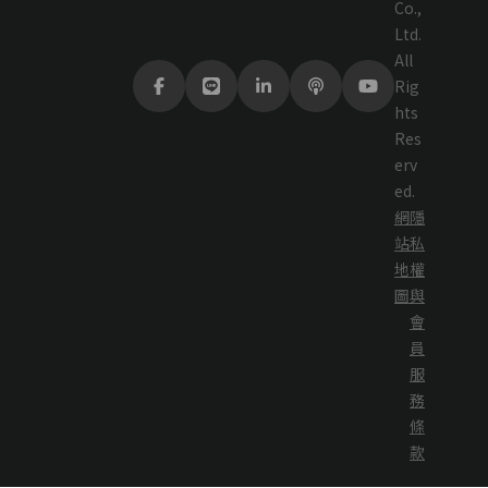
Co.,
Ltd.
All
Rig
hts
Res
erv
ed.
網
隱
站
私
地
權
圖
與
會
員
服
務
條
款