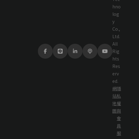
hno
log
y
Co.,
Ltd.
All
Rig
hts
Res
erv
ed.
網
隱
站
私
地
權
圖
與
會
員
服