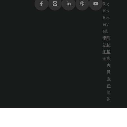
Rig
hts
Res
erv
ed.
網
隱
站
私
地
權
圖
與
會
員
服
務
條
款