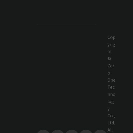
Cop
yrig
ht
©
Zer
o
One
Tec
hno
log
y
Co.,
Ltd.
All