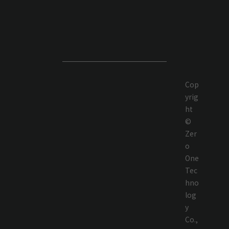
Cop
yrig
ht
©
Zer
o
One
Tec
hno
log
y
Co.,