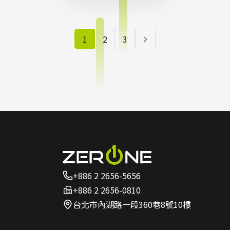
掌握影
像未來
1
2
3
的關鍵
洞察
+886 2 2656-5656
+886 2 2656-0810
台北市內湖路一段360巷8號10樓