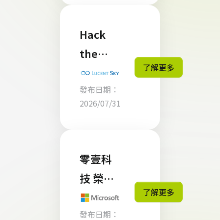
入前必
懂的 4
Hack
個重點
the
了解更多
CRA：
發布日期：
如何用
2026/07/31
有限預
算完成
CRA 自
零壹科
我認證
技 榮獲
了解更多
Micros
發布日期：
oft