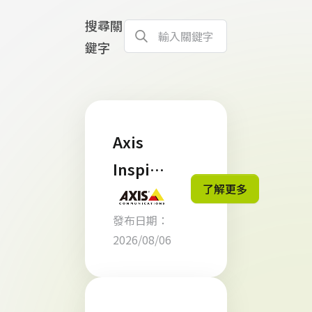
搜尋關
鍵字
Axis
Inspire
了解更多
s - 洞察
發布日期：
未見：
2026/08/06
新世代
AI 智慧
安防