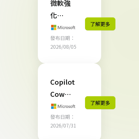
微軟強
化
了解更多
Micros
發布日期：
oft 365
2026/08/05
Busine
ss 授權
管理 企
Copilot
業應留
Cowor
意 300
了解更多
k 怎麼
席位上
發布日期：
計費？
限規範
2026/07/31
企業導