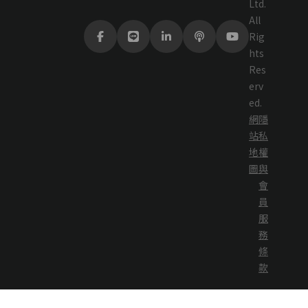
Ltd.
All
Rig
hts
Res
erv
ed.
網
隱
站
私
地
權
圖
與
會
員
服
務
條
款