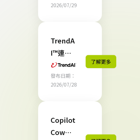
2026/07/29
FY26
CSP 區
域貢獻
TrendA
獎 肯定
I™連續
了解更多
第四年
發布日期：
於
2026/07/28
Omdia
《2026
年全球
Copilot
網路資
Cowor
安領導