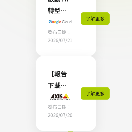
化
轉型！
Azure
了解更多
零壹科
上的
發布日期：
技攜手
Postgr
2026/07/21
Google
eSQL
Cloud
，打造
【報告
企業專
下載】
屬的 AI
了解更多
The
智慧引
發布日期：
Intellig
擎
2026/07/20
ent
Edge: