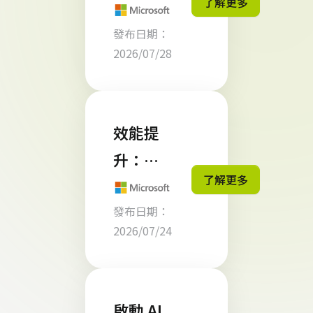
了解更多
k 是什
力矩
發布日期：
麼？ 從
陣》中
2026/07/28
AI
榮獲
Agent
「Cha
到 AI 同
mpion
效能提
事，企
領導
升：直
業工作
了解更多
者」殊
接在
流程正
榮
發布日期：
Visual
式進入
2026/07/24
Studio
自動化
Code
新階段
中最佳
啟動 AI