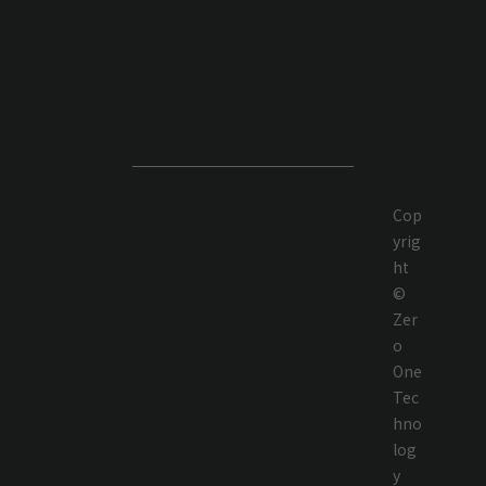
Cop
yrig
ht
©
Zer
o
One
Tec
hno
log
y