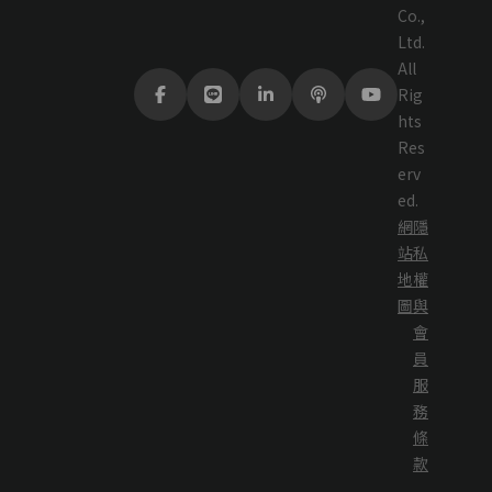
Co.,
Ltd.
All
Rig
hts
Res
erv
ed.
網
隱
站
私
地
權
圖
與
會
員
服
務
條
款