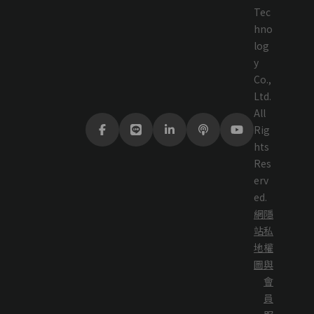
Tec
hno
log
y
Co.,
Ltd.
All
Rig
hts
Res
erv
ed.
網
隱
站
私
地
權
圖
與
會
員