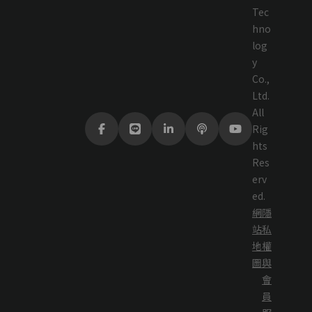
Tec
hno
log
y
Co.,
Ltd.
All
Rig
hts
Res
erv
ed.
網
隱
站
私
地
權
圖
與
會
員