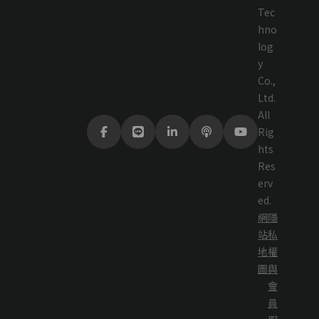
Tec
hno
log
y
Co.,
Ltd.
All
Rig
hts
Res
erv
ed.
網
隱
站
私
地
權
圖
與
會
員