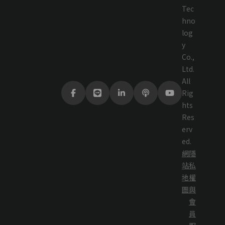
Tec
hno
log
y
Co.,
Ltd.
All
Rig
hts
Res
erv
ed.
網
隱
站
私
地
權
圖
與
會
員