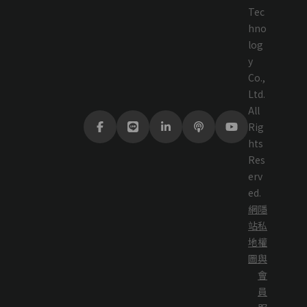
Tec
hno
log
y
Co.,
Ltd.
All
Rig
hts
Res
erv
ed.
網
隱
站
私
地
權
圖
與
會
員