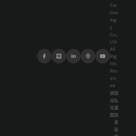
Tec
hno
log
y
Co.,
Ltd.
All
Rig
hts
Res
erv
ed.
網
隱
站
私
地
權
圖
與
會
員