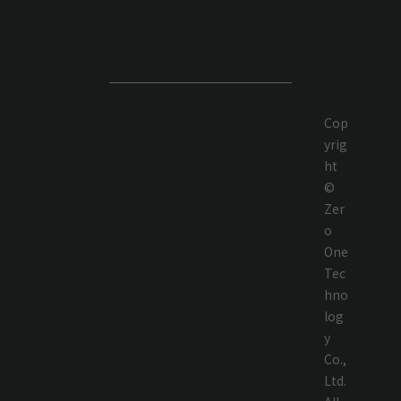
Cop
yrig
ht
©
Zer
o
One
Tec
hno
log
y
Co.,
Ltd.