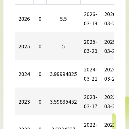
2026-
2026-
2
2026
0
5.5
03-19
03-26
0
2025-
2025-
2
2025
0
5
03-20
03-28
0
2024-
2024-
2
2024
0
3.99994825
03-21
03-27
0
2023-
2023-
2
2023
0
3.59835452
03-17
03-25
0
2022-
2022-
2
2022
0
3.6034327