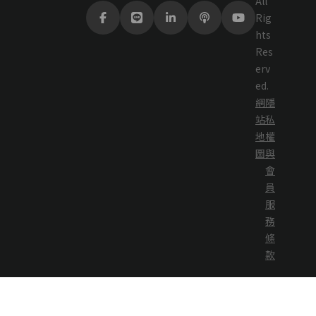
All
Rig
hts
Res
erv
ed.
網
隱
站
私
地
權
圖
與
會
員
服
務
條
款