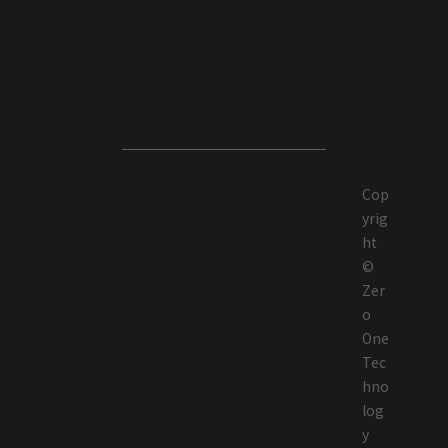
Cop
yrig
ht
©
Zer
o
One
Tec
hno
log
y