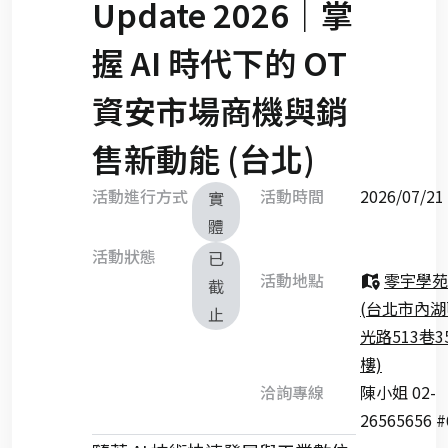
Update 2026｜掌
握 AI 時代下的 OT
資安市場商機與銷
售新動能 (台北)
活動進行方式
活動時間
2026/07/
實
體
活動狀態
已
活動地點
零宇學苑 
截
(台北市內
止
光路513巷3
樓)
洽詢專線
陳小姐 02-
26565656 #