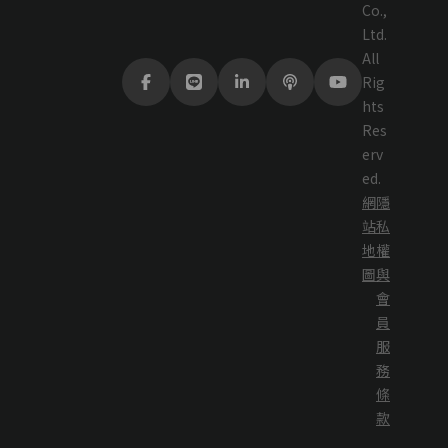
Co.,
Ltd.
All
Rig
hts
Res
erv
ed.
網
隱
站
私
地
權
圖
與
會
員
服
務
條
款