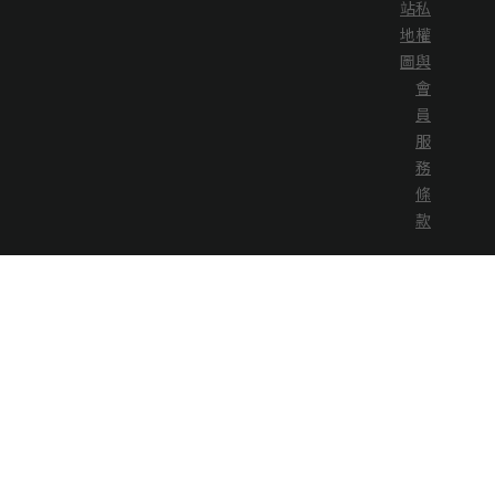
站
私
地
權
圖
與
會
員
服
務
條
款