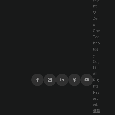
ht
©
Zer
o
One
Tec
hno
log
y
Co.,
Ltd.
All
Rig
hts
Res
erv
ed.
網
隱