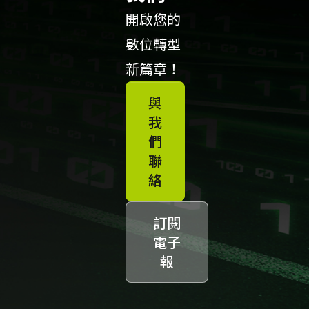
開啟您的
數位轉型
新篇章！
與
我
們
聯
絡
訂閱
電子
報