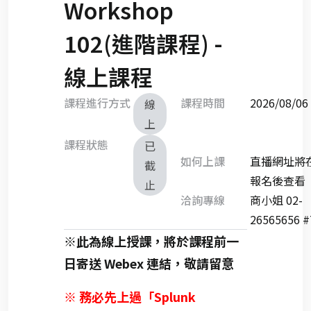
Workshop
102(進階課程) -
線上課程
課程進行方式
課程時間
2026/08/
線
上
課程狀態
已
如何上課
直播網址將
截
報名後查看
止
洽詢專線
商小姐 02-
26565656 #
※此為線上授課，將於課程前一
日寄送 Webex 連結，敬請留意
※ 務必先上過「Splunk