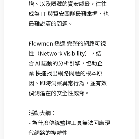
增、以及隱藏
的資安威脅
，往往
成為
IT
與資安團隊
最難掌握、也
最難說清的問題。
Flowmon
透過
完整的網路
可視
性
（
Network Visibility
），結
合
AI
驅動的分析引擎，協助企
業
快速找出網路問題的根本原
因、即時洞察異常行為，並有效
偵測潛在的安全性威脅。
活動大綱
：
- 為什麼傳統監控工具無法回應現
代網路的複雜性