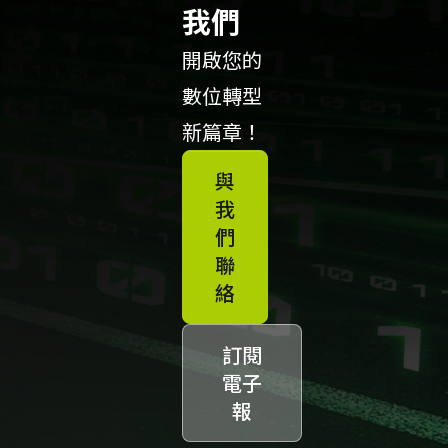
我們
開啟您的
數位轉型
新篇章！
與
我
們
聯
絡
訂閱
電子
報