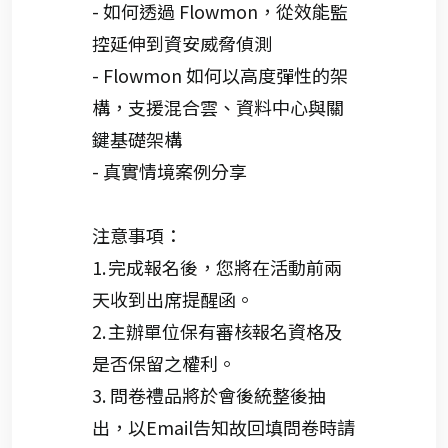
- 如何透過
Flowmon
，從效能監
控延伸
到資安威脅
偵測
-
Flowmon
如何以高度彈性的架
構，支援混合雲、資料中心與關
鍵基礎架構
- 真實情境
案例分享
注意事項：
1.
完成報名後，您將在活動前兩
天收到出席提醒函
。
2.
主辦單位保有審核報名資格及
是否保留之權利
。
3.
問卷禮品將於會後統整後
抽
出
，以Email
告知故回填
問卷時請