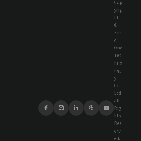
Cop
yrig
ht
©
Zer
o
One
Tec
hno
log
y
Co.,
Ltd.
All
Rig
hts
Res
erv
ed.