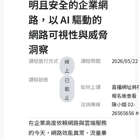
明且安全的企業網
路，以 AI 驅動的
網路可視性與威脅
洞察
課程進行方式
課程時間
2026/05/
線
上
課程狀態
已
如何上課
直播網址將
截
報名後查看
止
洽詢專線
陳小姐 02-
26565656 #
在企業高度依賴網路與雲端服務
的今天，網路效能異常、流量暴