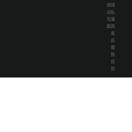
網
隱
站
私
地
權
圖
與
會
員
服
務
條
款