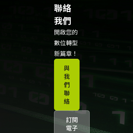
聯絡
我們
開啟您的
數位轉型
新篇章！
與
我
們
聯
絡
訂閱
電子