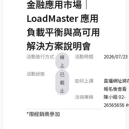
金融應用市場｜
LoadMaster 應用
負載平衡與高可用
解決方案說明會
活動進行方式
活動時間
2026/07/
線
上
活動狀態
已
如何上課
直播網址將
截
報名後查看
止
洽詢專線
陳小姐 02-
26565656 #
*限經銷商參加