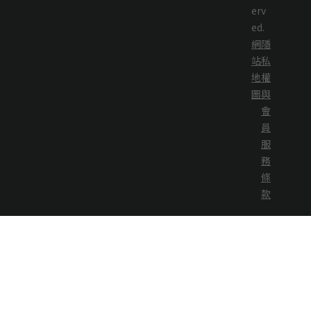
erv
ed.
網
隱
站
私
地
權
圖
與
會
員
服
務
條
款