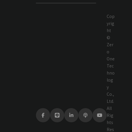
Cop
yrig
ht
©
Zer
o
One
Tec
hno
log
y
Co.,
Ltd.
All
Rig
hts
Res