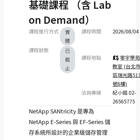
基礎課程 （含 Lab
on Demand）
課程進行方式
課程時間
2026/08/
實
體
課程狀態
已
課程地點
零宇學苑 
截
教室 (台北
止
區瑞光路513
號6樓)
洽詢專線
紀小姐 02-
26565775
NetApp SANtricity
是專為
NetApp E-Series
EF-Series
與
儲
存系統所設計的企業級儲存管理