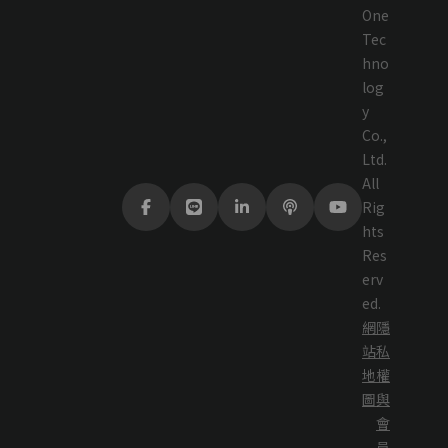
One
Tec
hno
log
y
Co.,
Ltd.
All
Rig
hts
Res
erv
ed.
網
隱
站
私
地
權
圖
與
會
員