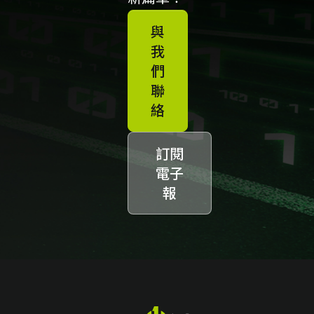
與
我
們
聯
絡
訂閱
電子
報