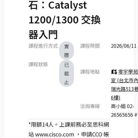
石：Catalyst
1200/1300 交換
器入門
課程進行方式
課程時間
2026/06/
實
體
課程狀態
已
課程地點
零宇學苑
截
室 (台北市
止
瑞光路513巷
6樓)
洽詢專線
商小姐 02-
26565656 #
*限額14人。上課前務必至思科網
站 www.cisco.com ，申請CCO 帳