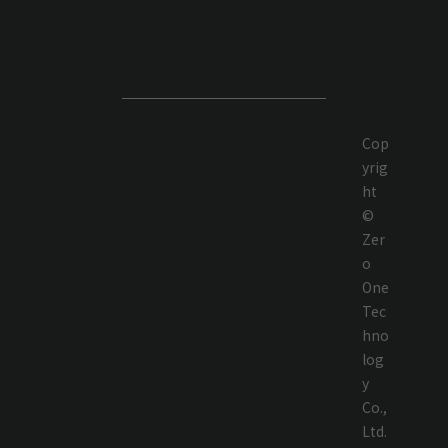
Cop
yrig
ht
©
Zer
o
One
Tec
hno
log
y
Co.,
Ltd.