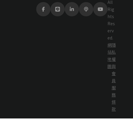
All
Rig
hts
Res
erv
ed.
網
隱
站
私
地
權
圖
與
會
員
服
務
條
款