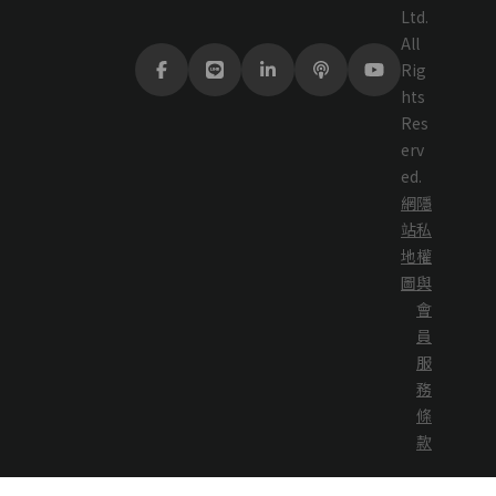
Ltd.
All
Rig
hts
Res
erv
ed.
網
隱
站
私
地
權
圖
與
會
員
服
務
條
款