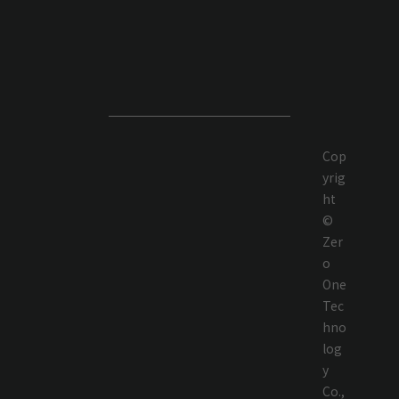
Cop
yrig
ht
©
Zer
o
One
Tec
hno
log
y
Co.,