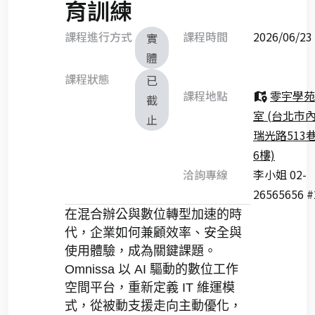
育訓練
課程進行方式
課程時間
2026/06/
實
體
課程狀態
已
課程地點
零宇學苑
截
室 (台北市
止
瑞光路513巷
6樓)
洽詢專線
李小姐 02-
26565656 #
在混合辦公與數位轉型加速的時
代，企業如何兼顧效率、安全與
使用體驗，成為關鍵課題。
Omnissa
以
AI
驅動的數位工作
空間平台，重新定義
IT
維運模
式，從被動支援走向主動優化，