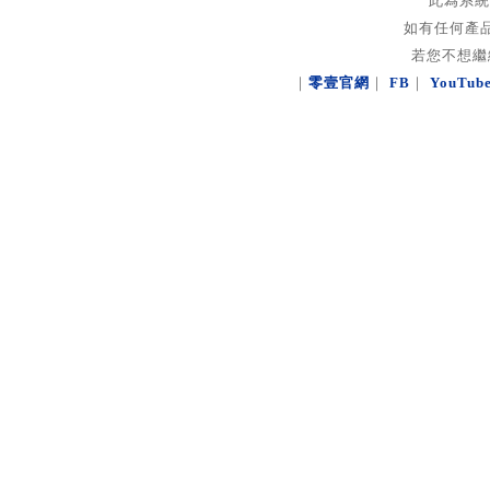
此為系統
如有任何產
若您不想繼
｜
零壹官網
｜
FB
｜
YouTub