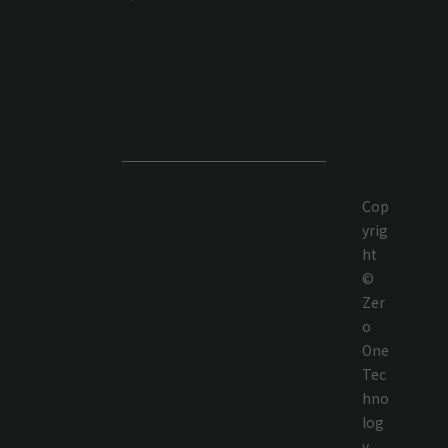
Cop
yrig
ht
©
Zer
o
One
Tec
hno
log
y