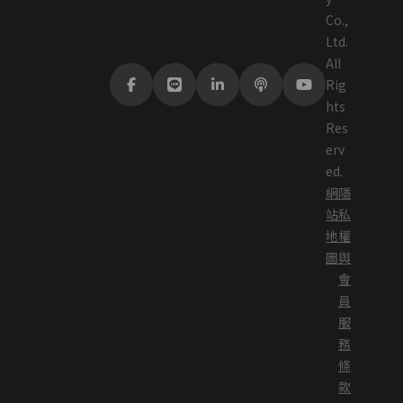
Co.,
Ltd.
All
Rig
hts
Res
erv
ed.
網
隱
站
私
地
權
圖
與
會
員
服
務
條
款