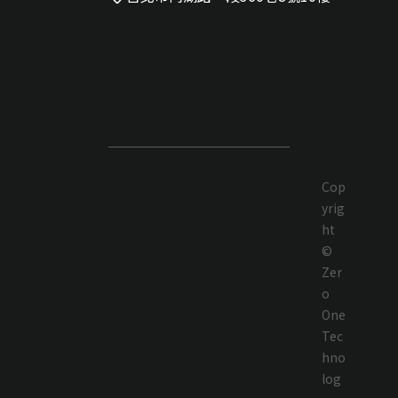
Cop
yrig
ht
©
Zer
o
One
Tec
hno
log