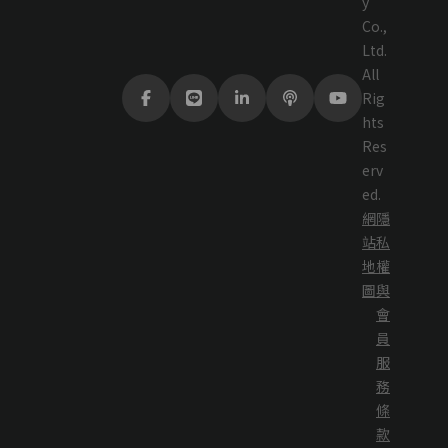
y
Co.,
Ltd.
All
Rig
hts
Res
erv
ed.
網
隱
站
私
地
權
圖
與
會
員
服
務
條
款