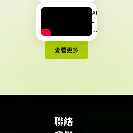
N
IT
AI
IX
-
｜
St
共
a
查看更多
探
c
AI
k:
基
打
礎
造
設
AI
施
應
到
用
雲
最
聯絡
端
佳