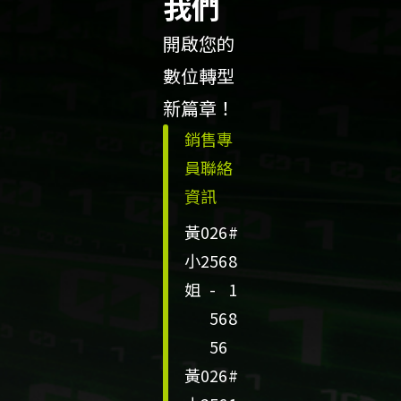
我們
經
夥
濟
伴
開啟您的
Fr
數位轉型
o
新篇章！
m
銷售專
AI
員聯絡
In
資訊
fr
黃
0
26
#
a
小
2
56
8
t
姐
-
1
o
56
8
AI
56
Cl
黃
0
26
#
o