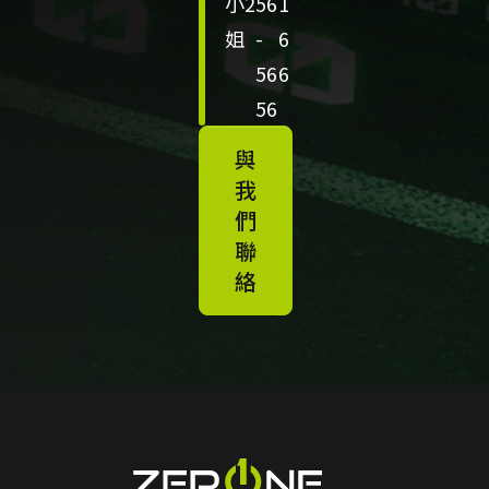
小
2
56
1
u
姐
-
6
d
56
6
E
56
c
o
與
n
我
o
們
聯
m
絡
y