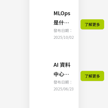
MLOps
是什
了解更多
發布日期：
麼？現
2025/10/02
代機器
學習專
案不可
AI 資料
或缺的
中心整
了解更多
要素！
發布日期：
合與管
2025/06/23
理解決
方案