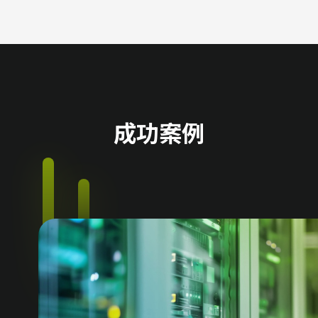
企業注
入嶄新
動能，
共創 AI
驅動的
成功案例
未來藍
圖