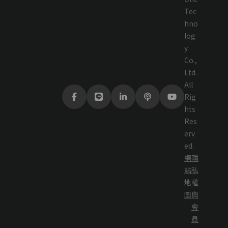
Tec
hno
log
y
Co.,
Ltd.
All
Rig
hts
Res
erv
ed.
網
隱
站
私
地
權
圖
與
會
員