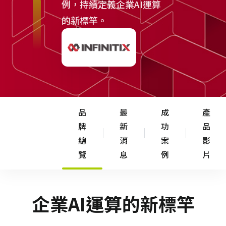
例，持續定義企業AI運算
的新標竿。
品
最
成
產
牌
新
功
品
總
消
案
影
覽
息
例
片
企業AI運算的新標竿