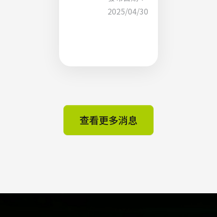
資料管
2025/04/30
理方
案：打
造安
全、合
規與高
韌性的
查看更多消息
數位環
境