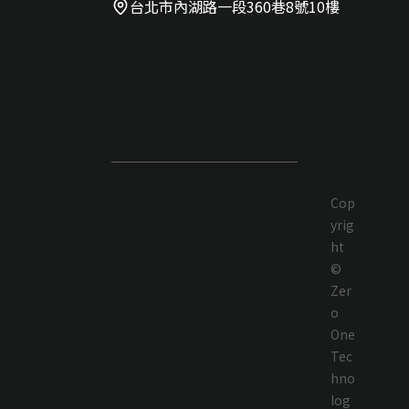
台北市內湖路一段360巷8號10樓
Cop
yrig
ht
©
Zer
o
One
Tec
hno
log