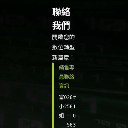
聯絡
我們
開啟您的
數位轉型
新篇章！
銷售專
員聯絡
資訊
富
0
26
#
小
2
56
1
姐
-
0
56
3