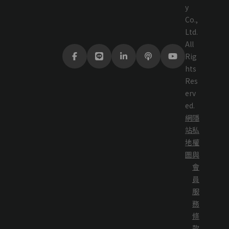
y
Co.,
Ltd.
All
Rig
hts
Res
erv
ed.
網
隱
站
私
地
權
圖
與
會
員
服
務
條
款