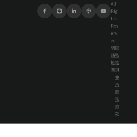
All
Rig
hts
Res
erv
ed.
網
隱
站
私
地
權
圖
與
會
員
服
務
條
款