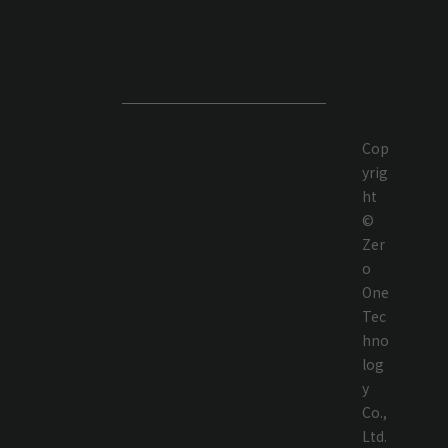
Cop
yrig
ht
©
Zer
o
One
Tec
hno
log
y
Co.,
Ltd.