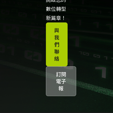
數位轉型
新篇章！
與
我
們
聯
絡
訂閱
電子
報