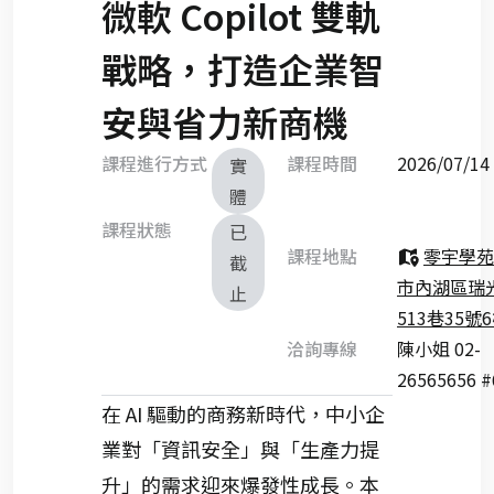
微軟 Copilot 雙軌
戰略，打造企業智
安與省力新商機
課程進行方式
課程時間
2026/07/
實
體
課程狀態
已
課程地點
零宇學苑
截
市內湖區瑞
止
513巷35號6
洽詢專線
陳小姐 02-
26565656 #
在
AI
驅動的商務新時代，中小企
業對「資訊安全」與「生產力提
升」的需求迎來爆發性成長。本