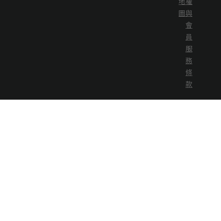
地
權
圖
與
會
員
服
務
條
款