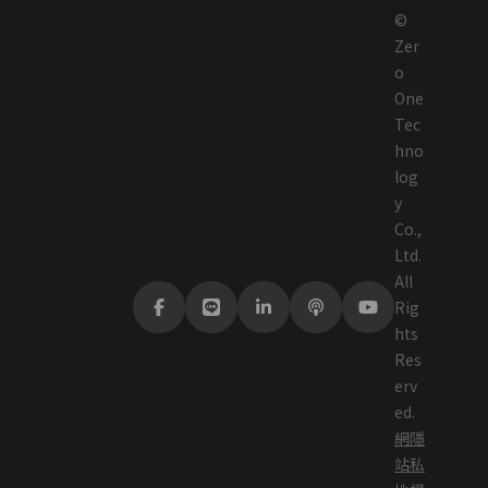
©
Zer
o
One
Tec
hno
log
y
Co.,
Ltd.
All
Rig
hts
Res
erv
ed.
網
隱
站
私